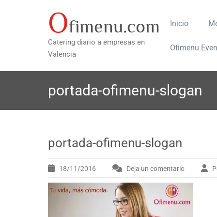
O
Saltar
fimenu.com
Inicio
Me
al
contenido
Catering diario a empresas en
Ofimenu Even
Valencia
portada-ofimenu-slogan
portada-ofimenu-slogan
18/11/2016
Deja un comentario
P